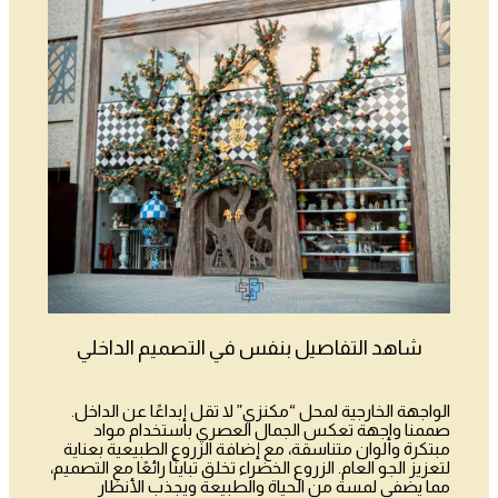
شاهد التفاصيل بنفس في التصميم الداخلي
الواجهة الخارجية لمحل “مكنزي” لا تقل إبداعًا عن الداخل.
صممنا واجهة تعكس الجمال العصري باستخدام مواد
مبتكرة وألوان متناسقة، مع إضافة الزروع الطبيعية بعناية
لتعزيز الجو العام. الزروع الخضراء تخلق تباينًا رائعًا مع التصميم،
مما يضفي لمسة من الحياة والطبيعة ويجذب الأنظار