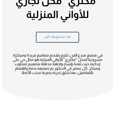
"مكنزي" محل تجاري
للأواني المنزلية
نفذ مشروعك الان
في مصنع مبدع الفن، نلتزم بتقديم تصاميم فريدة ومبتكرة.
مشروعنا لمحل “مكنزي” للأواني المنزلية هو مثال حي على
إبداعنا، حيث قمنا بإنشاء واجهة مذهلة بتصميم متجاوب
ومبتكر. كل عنصر في الديكور تم تصنيعه بدقة واهتمام
بالتفاصيل، مما يخلق تجربة بصرية تجذب الأنظا