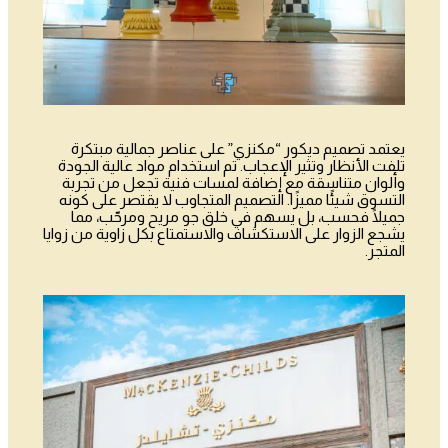
يعتمد تصميم ديكور “مكنزي” على عناصر جمالية مبتكرة
تلفت الأنظار وتثير الإعجاب. تم استخدام مواد عالية الجودة
وألوان متناسقة مع إضافة لمسات فنية تجعل من تجربة
التسوق شيئًا مميزًا. التصميم المتجاوب لا يقتصر على كونه
جميلًا فحسب، بل يسهم في خلق جو مريح ومرحّب، مما
يشجع الزوار على الاستكشاف والاستمتاع بكل زاوية من زوايا
المتجر.