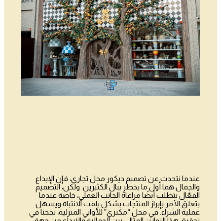
عندما نتحدث عن تصميم ديكور محل تجاري، فإن الإبداع
والجمال هما أول ما يخطر ببال الكثيرين. ولكن، التصميم
الفعّال يتطلب أيضًا مراعاة الجانب العملي، خاصة عندما
يتعلق الأمر بإبراز المنتجات بشكل يلفت الانتباه ويسهل
عملية الشراء. في محل “مكنزي” للأواني المنزلية، نجحنا في
تحقيق هذا التوازن المثالي بين الجمالية والإبداع من جهة،