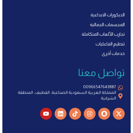
الديكورات الابداعية
المجسمات الجمالية
تجارب الألعاب المتكاملة
تنظيم الفاعليات
خدمات آخرى
تواصل معنا
00966547643887
المملكة العربية السعودية الصناعية، القطيف، المنطقة
الشرقية
Y
L
T
I
S
X
o
i
i
n
n
-
u
n
k
s
a
t
t
k
t
t
p
w