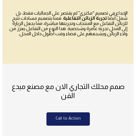
الإبداع في تصميم “مكنزي” لم يقتصر على الجماليات فقط، بل
شمل أيضًا
تجربة الزبائن التفاعلية
. قمنا بتصميم مساحات تتيح
للزبائن التفاعل مع المنتجات وتجربتها مباشرة، مما يجعل الزيارة
إلى المحل تجربة غامرة وشخصية. هذا النوع من التفاعل يعزز من
ولاء الزبائن ويشجعهم على قضاء وقت أطول داخل المحل.
صمم محلك التجاري الان مع مصنع مبدع
الفن
Call to Action