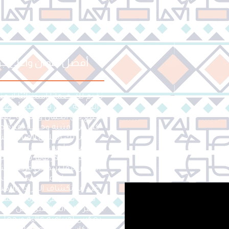
أفضل ضمان وأعلى جودة
نقدم لك ضمانًا استثنائيًا لا 
التجارية. نحن نستخدم أفضل 
تجمع بين الجمال والمتانة. ب
كما هي، متينة وجذابة لفترة ط
اخترنا لك الحلول المثالية ا
ضمان طويل الأمد يحميك م
بشكل مبتكر يوفر بيئة مريح
المتجر، مما يزيد من فرص الش
داخل المحل، مما يساعد الع
على استكشاف المزيد. بالإضا
فريدة تظل في ذاكرة العملاء،
التركيز على التفاصيل مثل الإضاء
يعكس احترافية عالية ويجعل 