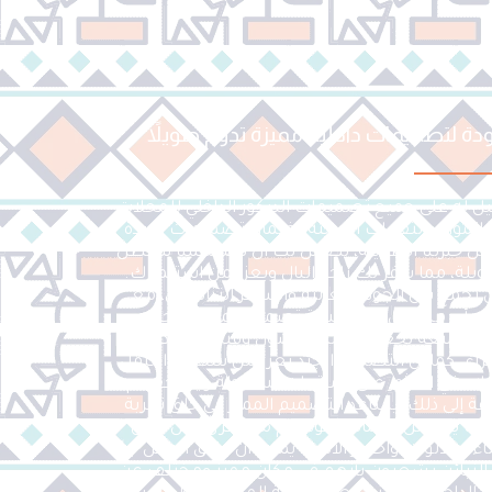
 لتصميمات داخلية مميزة تدوم طويلاً
مثيل له على جميع تصميمات الديكور الداخلي للمحلات
المواد والتقنيات الحديثة لضمان تصميمات فريدة
فضل خبرتنا الطويلة، نضمن لك أن تصاميمنا ستظل
ويلة، مما يوفر لك راحة البال ويعزز من استثمارك.
لتي تجمع بين الجودة العالية والسعر التنافسي، مع
ن أي مشاكل مستقبلية تصميم المحل التجاري
ة وممتعة تجعل الزبائن يقضون وقتًا أطول داخل
راء. كما أن التصميم الجيد يعزز من سهولة التنقل
ملاء في العثور على المنتجات بسهولة ويشجعهم
فة إلى ذلك، يساعد التصميم المميز في خلق تجربة
 ما يزيد من احتمالية عودتهم مرة أخرى. من خلال
ة، الألوان، واختيار الأثاث، يمكن أن يخلق المحل جوًا
الزبائن يشعرون بأنهم في مكان مميز ومختلف عن