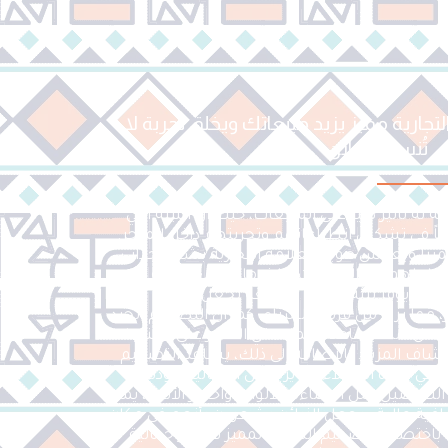
تجارية مميز يزيد مبيعاتك ويخلق تجربة لا
تُنسى للزبائن
 له تأثير كبير على المبيعات، حيث أن البيئة التي
ياً في تشكيل انطباعاتهم وتجربتهم داخل المتجر.
ميزًا ويعكس هوية العلامة التجارية بشكل جذاب،
 تفاعلهم مع المنتجات والخدمات المعروضة.
كر يوفر بيئة مريحة وممتعة تجعل الزبائن
، مما يزيد من فرص الشراء. كما أن التصميم الجيد
محل، مما يساعد العملاء في العثور على المنتجات
 المزيد. بالإضافة إلى ذلك، يساعد التصميم
 في ذاكرة العملاء، ما يزيد من احتمالية عودتهم
لتفاصيل مثل الإضاءة، الألوان، واختيار الأثاث، يمكن
افية عالية ويجعل الزبائن يشعرون بأنهم في مكان
اختصار، التصميم الداخلي المميز لا يعزز جمالية