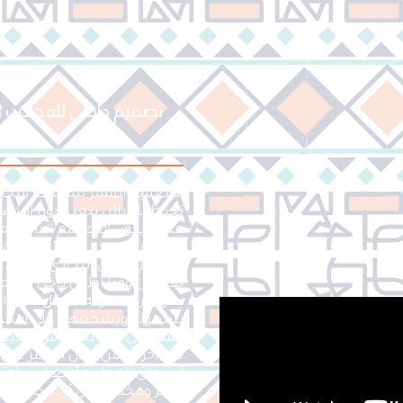
تصميم داخلي للمحلات ال
التصميم المميز للمحلات التجارية
تحيط بالزبائن تلعب دوراً أساس
عندما يكون التصميم الداخلي م
يساهم في جذب الزبائن وزيادة
تصميم المحل التجاري بشكل مبت
يقضون وقتًا أطول داخل المتجر
يعزز من سهولة التنقل داخل ال
بسهولة ويشجعهم على استكشاف
المميز في خلق تجربة فريدة تظل
مرة أخرى. من خلال التركيز على ا
أن يخلق المحل جوًا يعكس احتر
مميز ومختلف عن أي مكان آخر. ب