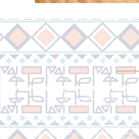
ر روضات اطفال ؟
عودي متخصص في تصميم وتنفيذ روضات
اعي غير تقليدي، انطلق من المنطقة الشرقية
ة العربية السعودية. نعمل على تحويل
كاملة تجمع بين الجمال، الوظيفة، والأثر
لداخلي للروضات وتنفيذ المشاريع التعليمية للأطفال
أمان، من خلال فريق سعودي متكامل من المصممين
م تصاميم جاهزة، بل نبتكر مفاهيم خاصة لكل مشروع
ها التعليمية والتسويقية.