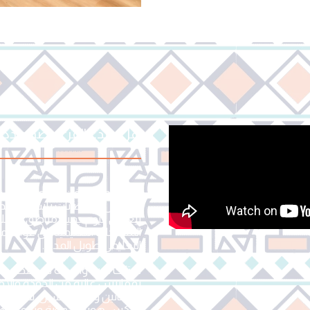
هل مبدع الفن مصمم دكيو
مصنع مبدع الفن هو مصنع س
الأطفال والحضانات بأسلوب إبد
ليغطي اليوم جميع مناطق المملك
المساحات التعليمية إلى عوالم مت
التعليمي طويل المدى.
نمتلك خبرة واسعة في التصميم ا
بمقاييس عالية من الجودة وال
والفنانين والمهندسين. لا نقدّ
تعكس هوية الروضة وتدعم أهداف