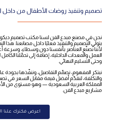
تصميم وتنفيذ روضات الأطفال من داخل ا
نحن في مصنع مبدع الفن لسنا مكتب تصميم ديكور
يتولى التصميم والتنفيذ فعليًا داخل مصانعنا. هذا ال
لأننا نُصنّع العناصر بأنفسنا دون وسطاء، وسرعة 
العمل والمعدات الداخلية، إضافة إلى تحمّلنا الكام
وحتى التسليم النهائي.
نبتكر المفهوم، نصمّم التفاصيل، وننفّذها بجودة ع
والتكلفة، لنقدّم أفضل قيمة مقابل السعر في تص
المملكة العربية السعودية — وهو مستوى من الأداء
مشاريع مبدع الفن.
اعرض فكترك علنا ال