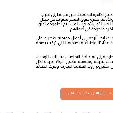
صمم الكافيهات فقط؛ نحن نحولها إلى تجارب
 والأناقة. بخبرة تفوق العشر سنوات في مجال
 الخيار الأول لأصحاب المشاريع الطموحة الذين
تفرد والجودة في أعمالهم.
ات؛ إنها تُترجم إلى أعمال حقيقية ظهرت على
عملائنا واحترافية تصاميمنا التي تركت بصمة
جية إلى تنفيذ أدق التفاصيل مثل البار، اللوحات،
ساحات مريحة وملهمة تضفي أجواءً فريدة لكل
روع روح العلامة التجارية ويترك انطباعًا
حصول الان لديكور المقاهى