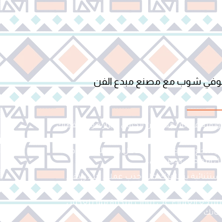
كوفي شوب مع مصنع مبدع الفن
قية فعّالة تجمع بين الجمال وإبراز هوية مقهاك
 ويشجع عملاءك على التفاعل من خلال التقاط
ل التواصل الاجتماعي.
استثنائية يساعدك على جذب عملاء جدد وإبقاء
شجع العملاء على زيارات متكررة مما ينعكس
عاتك