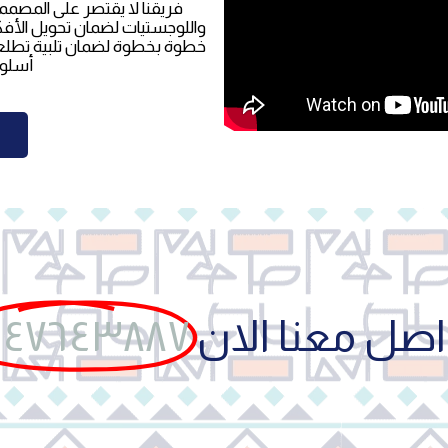
فريقنا لا يقتصر على المصم
واللوجستيات لضمان تحويل الأفك
خطوة بخطوة لضمان تلبية تطلعا
أسلوب
اصل معنا الان
٥٤٧٦٤٣٨٨٧