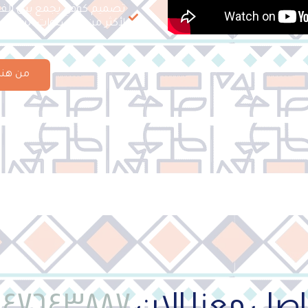
تصميم كوفي يجمع بين الفن
لأكثر من 10 سنوات، ليكون مقهاك مركزًا للإعجاب والتميز
من هنا 
اصل معنا الان
٥٤٧٦٤٣٨٨٧