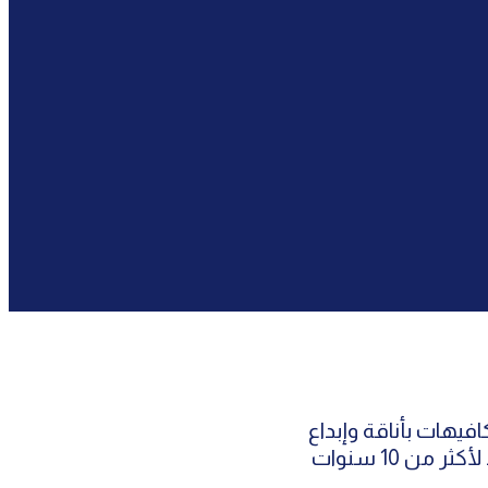
افيهات بأناقة وإبداع
ثر من 10 سنوات