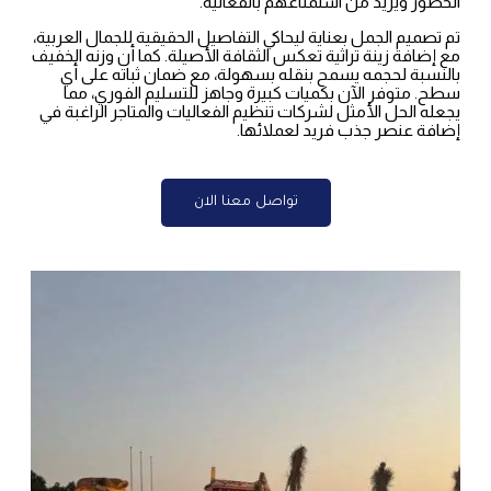
الحضور ويزيد من استمتاعهم بالفعالية.
تم تصميم الجمل بعناية ليحاكي التفاصيل الحقيقية للجمال العربية،
مع إضافة زينة تراثية تعكس الثقافة الأصيلة. كما أن وزنه الخفيف
بالنسبة لحجمه يسمح بنقله بسهولة، مع ضمان ثباته على أي
سطح. متوفر الآن بكميات كبيرة وجاهز للتسليم الفوري، مما
يجعله الحل الأمثل لشركات تنظيم الفعاليات والمتاجر الراغبة في
إضافة عنصر جذب فريد لعملائها.
تواصل معنا الان