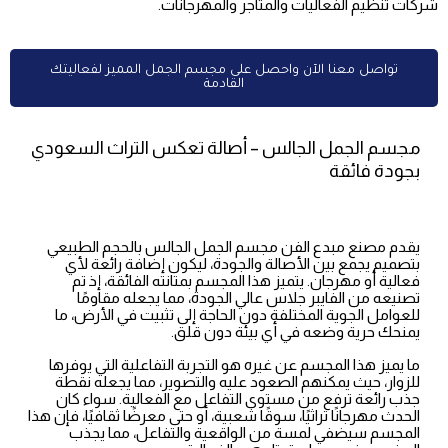
شركات تنظيم الفعاليات والمتاجر والمهرجانات.
تواصل معنا الآن واحصل على مجسم الجمل المميز لفعاليتك
القادمة
مجسم الجمل الجالس – أصالة تعكس التراث السعودي
بجودة فائقة
يقدم مصنع مبدع الفن مجسم الجمل الجالس بالحجم الطبيعي
بتصميم يجمع بين الأصالة والجودة، ليكون إضافة رائعة لأي
فعالية أو مهرجان. يتميز هذا المجسم بمتانته الفائقة، إذ تم
تصنيعه من الفايبر جلاس عالي الجودة، مما يجعله مقاومًا
للعوامل الجوية المختلفة دون الحاجة إلى تثبيت في الأرض، ما
يمنحك حرية وضعه في أي بيئة دون قلق.
ما يميز هذا المجسم عن غيره هو التجربة التفاعلية التي يوفرها
للزوار، حيث يمكنهم الصعود عليه والتصوير، مما يجعله نقطة
جذب رائعة ترفع من مستوى التفاعل مع الفعالية. سواء كان
الحدث مهرجانًا تراثيًا، سوقًا شعبية، أو حتى معرضًا ثقافيًا، فإن هذا
المجسم سيضفي لمسة من الواقعية والتفاعل، مما يجذب