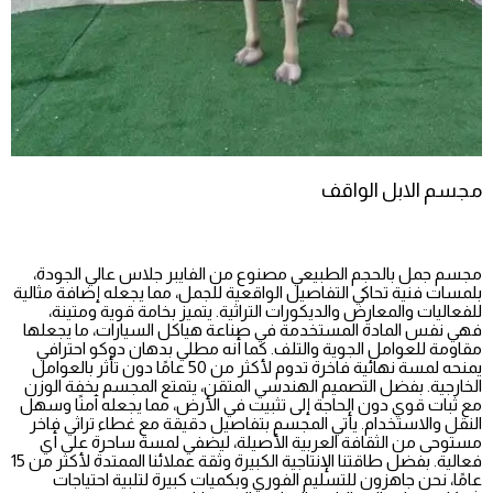
مجسم الابل الواقف
مجسم جمل بالحجم الطبيعي مصنوع من الفايبر جلاس عالي الجودة،
بلمسات فنية تحاكي التفاصيل الواقعية للجمل، مما يجعله إضافة مثالية
للفعاليات والمعارض والديكورات التراثية. يتميز بخامة قوية ومتينة،
فهي نفس المادة المستخدمة في صناعة هياكل السيارات، ما يجعلها
مقاومة للعوامل الجوية والتلف. كما أنه مطلي بدهان دوكو احترافي
يمنحه لمسة نهائية فاخرة تدوم لأكثر من 50 عامًا دون تأثر بالعوامل
الخارجية. بفضل التصميم الهندسي المتقن، يتمتع المجسم بخفة الوزن
مع ثبات قوي دون الحاجة إلى تثبيت في الأرض، مما يجعله آمنًا وسهل
النقل والاستخدام. يأتي المجسم بتفاصيل دقيقة مع غطاء تراثي فاخر
مستوحى من الثقافة العربية الأصيلة، ليضفي لمسة ساحرة على أي
فعالية. بفضل طاقتنا الإنتاجية الكبيرة وثقة عملائنا الممتدة لأكثر من 15
عامًا، نحن جاهزون للتسليم الفوري وبكميات كبيرة لتلبية احتياجات