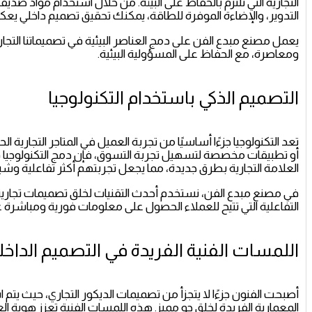
التجارية التي تلتزم بالحفاظ على البيئة. من خلال استخدام مواد صديق
التدوير، والإضاءة الموفرة للطاقة، يمكنك تحقيق تصميم داخلي يعكس
يعمل مصنع مبدع الفن على دمج العناصر البيئية في تصميماتنا التج
ومعاصرة، مع الحفاظ على المسؤولية البيئية.
التصميم الذكي باستخدام التكنولوجيا
تعد التكنولوجيا جزءًا أساسيًا من تجربة العميل في المتاجر التجاري
أو تطبيقات مخصصة لتسهيل تجربة التسوق، فإن دمج التكنولوجيا في
العلامة التجارية بطرق جديدة، مما يجعل تجربتهم أكثر تفاعلية وشي
في مصنع مبدع الفن، نستخدم أحدث التقنيات لخلق تصميمات تجارية 
التفاعلية التي تتيح للعملاء الحصول على معلومات فورية ومباشرة 
اللمسات الفنية الفريدة في التصميم الداخل
أصبحت الفنون جزءًا لا يتجزأ من تصميمات الديكور التجاري، حيث يتم ا
المعمارية الفريدة لخلق جو مميز. هذه اللمسات الفنية تعزز هوية 